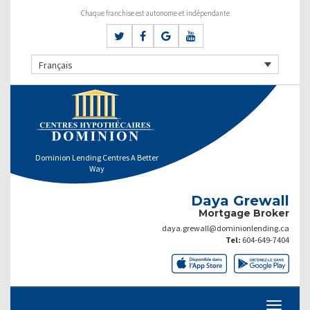
Chaque franchise est autonome et indépendante
Français
Dominion Lending Centres A Better
Way
Daya Grewall
Mortgage Broker
daya.grewall@dominionlending.ca
Tel:
604-649-7404