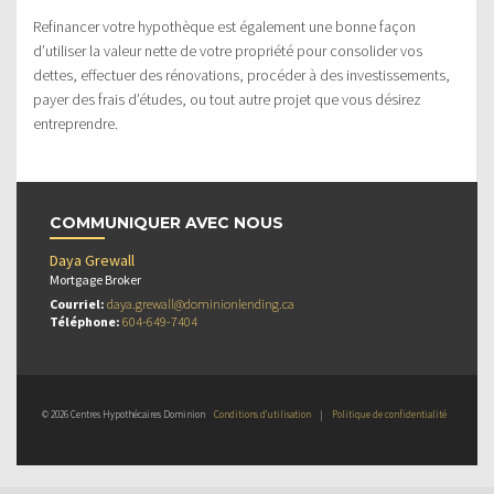
Refinancer votre hypothèque est également une bonne façon
d’utiliser la valeur nette de votre propriété pour consolider vos
dettes, effectuer des rénovations, procéder à des investissements,
payer des frais d’études, ou tout autre projet que vous désirez
entreprendre.
COMMUNIQUER AVEC NOUS
Daya Grewall
Mortgage Broker
Courriel:
daya.grewall@dominionlending.ca
Téléphone:
604-649-7404
© 2026 Centres Hypothécaires Dominion
Conditions d’utilisation
|
Politique de confidentialité