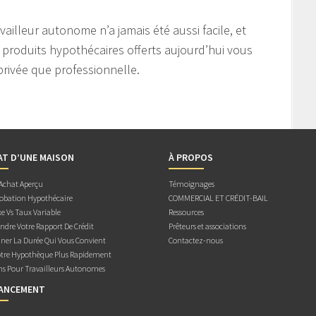
illeur autonome n’a jamais été aussi facile, et
produits hypothécaires offerts aujourd’hui vous
privée que professionnelle.
AT D’UNE MAISON
À PROPOS
 Achat Aperçu
Témoignages
obation Hypothécaire
COMMERCIAL ET CRÉDIT-BAIL
e Vs Taux Variable
Ressources
dre Votre Rapport De Crédit
Prêteurs et associations
ner La Durée Qui Vous Convient
Contactez-nous
otre Hypothèque Plus Rapidement
ns Pour Travailleurs Autonomes
NANCEMENT