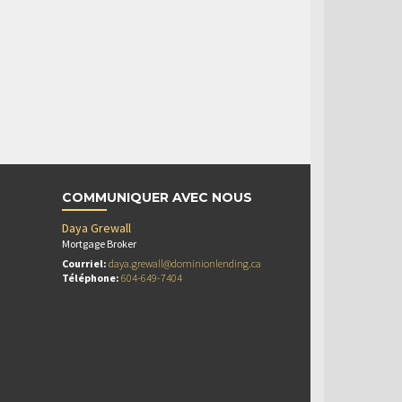
COMMUNIQUER AVEC NOUS
Daya Grewall
Mortgage Broker
Courriel:
daya.grewall@dominionlending.ca
Téléphone:
604-649-7404