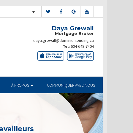
Daya Grewall
Mortgage Broker
daya.grewall@dominionlending.ca
Tel:
604-649-7404
À PROPOS
COMMUNIQUER AVEC NOUS
availleurs