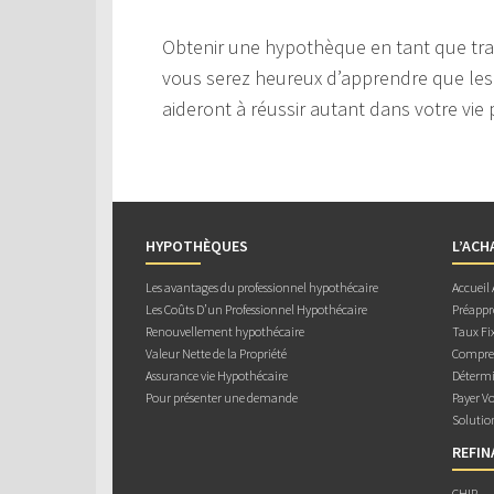
Obtenir une hypothèque en tant que trava
vous serez heureux d’apprendre que les 
aideront à réussir autant dans votre vie 
HYPOTHÈQUES
L’ACH
Les avantages du professionnel hypothécaire
Accueil
Les Coûts D’un Professionnel Hypothécaire
Préappr
Renouvellement hypothécaire
Taux Fix
Valeur Nette de la Propriété
Compren
Assurance vie Hypothécaire
Détermi
Pour présenter une demande
Payer V
Solutio
REFI
CHIP